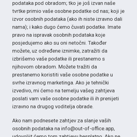
podataka pod obradom; tko je još izvan naše
tvrtke primio vaše osobne podatke od nas; koji je
izvor osobnih podataka (ako ih niste izravno dali
nama); i kako dugo ćemo čuvati podatke. Imate
pravo na ispravak osobnih podataka koje
posjedujemo ako su oni netočni. Također
možete, uz određene iznimke, zatražiti da
izbrišemo vaše podatke ili prestanemo s
njihovom obradom. Možete tražiti da
prestanemo koristiti vaše osobne podatke u
svrhe izravnog marketinga. Ako je tehnički
izvedivo, mi ćemo na temelju vašeg zahtjeva
poslati vam vaše osobne podatke ili ih prenijeti
izravno na drugog voditelja obrade.
Ako nam podnesete zahtjev za slanje vaših
osobnih podataka na info@out-of-office.app,
udovoljit ćemo tom zahtjevu besplatno. Ako ne